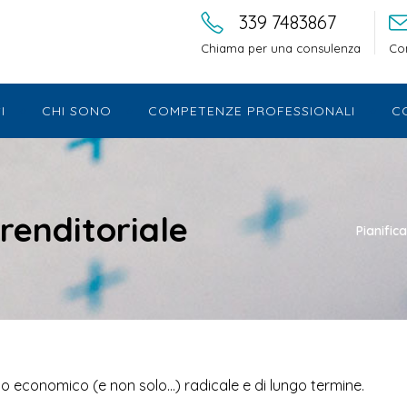
339 7483867
Chiama per una consulenza
Con
I
CHI SONO
COMPETENZE PROFESSIONALI
C
enditoriale
Pianific
 economico (e non solo…) radicale e di lungo termine.