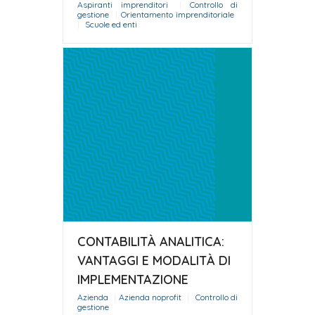
Aspiranti imprenditori
|
Controllo di
gestione
|
Orientamento imprenditoriale
|
Scuole ed enti
CONTABILITÀ ANALITICA:
VANTAGGI E MODALITÀ DI
IMPLEMENTAZIONE
Azienda
|
Azienda noprofit
|
Controllo di
gestione