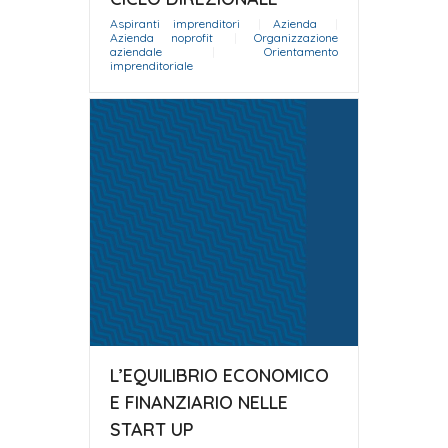
Aspiranti imprenditori
|
Azienda
|
Azienda noprofit
|
Organizzazione
aziendale
|
Orientamento
imprenditoriale
L’EQUILIBRIO ECONOMICO
E FINANZIARIO NELLE
START UP