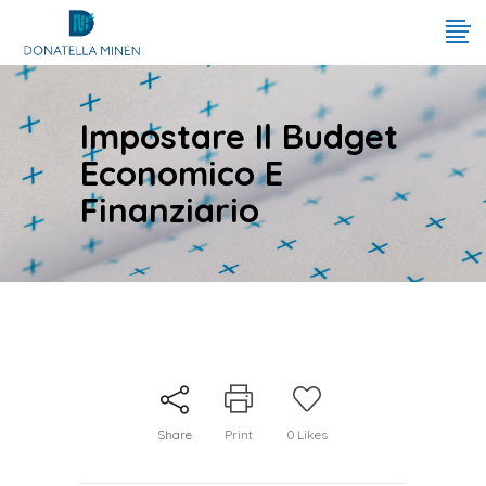
Impostare Il Budget
Economico E
Finanziario
Share
Print
0
Likes