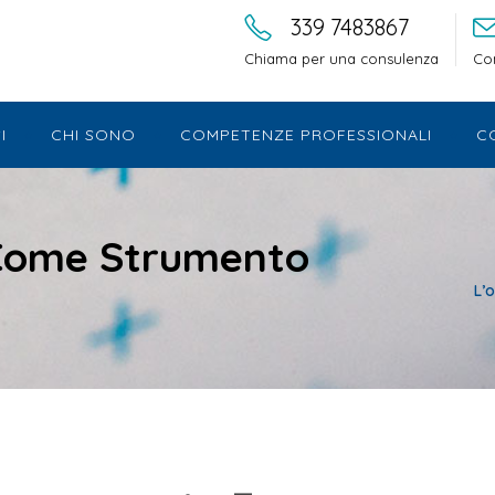
339 7483867
Chiama per una consulenza
Con
I
CHI SONO
COMPETENZE PROFESSIONALI
C
 Come Strumento
L’