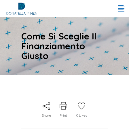
Come Si Sceglie Il
Finanziamento
Giusto
Share
Print
0
Likes